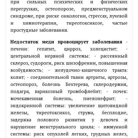
при сильных психических и физических
перегрузках, остеопорозе, предменструальном
синдроме, при риске онкологии, стрессах, лучевой
и химиотерапии, тиреотоксикозе, частые
простудные заболевания.
Недостаток меди провоцирует заболевания
-
печени: гепатит, цирроз, холецистит; -
центральной нервной системы: - рассеянный
склероз, судороги, риск шизофрении, повышенная
возбудимость; - желудочно-кишечного тракта:
колит; - соединительной ткани артриты, артрозы,
остеопороз, болезнь Бехтерева, склеродермия,
подагра, варикозный тромбофлебит; - почек:
мочекаменная болезнь, пиелонефрит; -
эндокринной системы: увеличение щитовидной
железы, тиреотоксикоз, струма, бесплодие,
задержка полового развития у девочек и
нарушение менструального цикла; - иммунной
системы: риск опухолей легких, грудных желез,