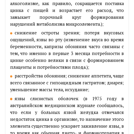
алкоголизме, как правило, сокращается поставка
цинка с пищей и возрастает его расход, что
замыкает порочный круг формирования
нарушений метаболизма микроэлемента.);
снижение остроты зрения; потеря вкусовых
ощущений, язвы во рту (изменение вкуса во время
беременности, капризы обоняния часто связаны с
тем, что именно в первые 3 месяца потребности в
цинке особенно велики в связи с формированием
плаценты и потребностями плода.);
расстройства обоняния; снижение аппетита, чаще
всего связанное с гипоацидным гастритом; диарея;
уменьшение массы тела, исхудание;
язвы слизистых оболочек (в 1975 году в
австралийском медицинском журнале сообщалось,
что если у больных язвой желудка отмечался
недостаток цинка в организме, то назначение этого
элемента существенно ускоряет заживление язвы, в
то время как обычная дието- и фармакотерапия в