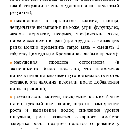
такой ситуации очень медленно дают желаемый
результат);
накопление в организме кадмия, свинца;
чешуйчатые высыпания на коже, угри, фурункулез,
экзема, дерматит, псориаз, трофические язвы,
плохое заживление ран (при трудно заживающих
ранах можно применить такую мазь – смешать 1
таблетку Цимеда или Хромацина с любым кремом);
нарушения процесса остеогенеза (в
эксперименте было показано, что недостаток
цинка в питании вызывает тугоподвижность и отек
суставов, эти явления исчезали после добавления
цинка в рацион.);
расслаивание ногтей, появление на них белых
пятен; тусклый цвет волос, перхоть, замедление
роста и выпадение волос; снижение уровня
инсулина, риск развития сахарного диабета;
задержка роста, позднее половое созревание у