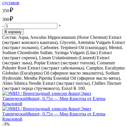
суставов
₽
350
₽
300
-
+
В корзину
Состав: Aqua, Aesculus Hippocastanum (Horse Chestnut) Extract
(экстракт конского каштана), Glycerin, Artemisia Vulgaris Extract
(экстракт полыни), Carbomer, Terpineol Oil (скипидар), Mentol,
Sodium Chondroitin Sulfate, Syringa Vulgaris (Lilac) Extract
(экстракт сирени), Linum Usitatissimum (Linseed) Extract
(экстракт льна), Poplar Extract (экстракт тополя), Comarum
Palustre Root Extract (экстракт сабельника), Camphor, Eucalyptus
Globulus (Eucalyptus) Oil (эфирное масло эвкалипта), Sodium
Hydroxide, Mentha Piperita Essential Oil (эфирное масло мяты),
Abies Sibirica Needle Extract (экстракт пихты), Chillies Tincture
(экстракт перца стручкового), Euxyl K 100.
-3%