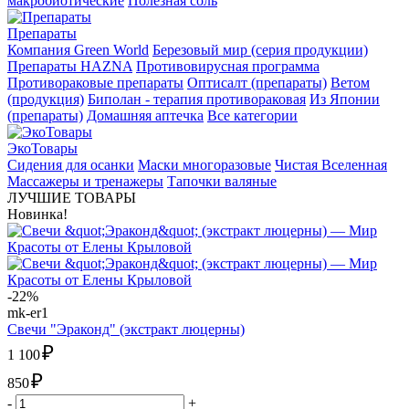
макробиотические
Полезная соль
Препараты
Компания Green World
Березовый мир (серия продукции)
Препараты HAZNA
Противовирусная программа
Противораковые препараты
Оптисалт (препараты)
Ветом
(продукция)
Биполан - терапия противораковая
Из Японии
(препараты)
Домашняя аптечка
Все категории
ЭкоТовары
Сидения для осанки
Маски многоразовые
Чистая Вселенная
Массажеры и тренажеры
Тапочки валяные
ЛУЧШИЕ ТОВАРЫ
Новинка!
-22%
mk-er1
Свечи "Эраконд" (экстракт люцерны)
₽
1 100
₽
850
-
+