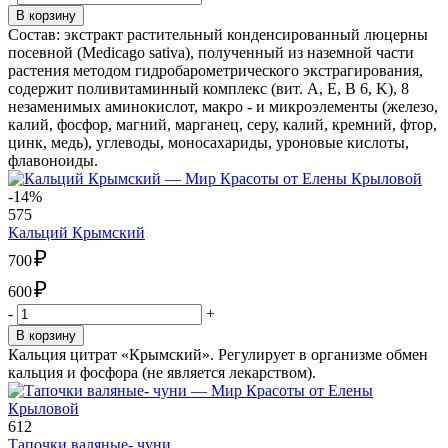
В корзину
Состав: экстракт растительный конденсированный люцерны
посевной (Medicago sativa), полученный из наземной части
растения методом гидробарометрического экстрагирования,
содержит поливитаминный комплекс (вит. A, E, B 6, K), 8
незаменимых аминокислот, макро - и микроэлементы (железо,
калий, фосфор, магний, марганец, серу, калий, кремний, фтор,
цинк, медь), углеводы, моносахариды, уроновые кислоты,
флавоноиды.
-14%
575
Кальций Крымский
₽
700
₽
600
-
+
В корзину
Кальция цитрат «Крымский». Регулирует в организме обмен
кальция и фосфора (не является лекарством).
612
Тапочки валяные- чуни