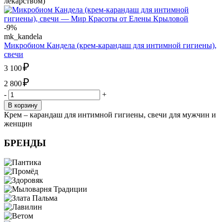
лекарством)
-9%
mk_kandela
Микробиом Кандела (крем-карандаш для интимной гигиены),
свечи
₽
3 100
₽
2 800
-
+
В корзину
Крем – карандаш для интимной гигиены, свечи для мужчин и
женщин
БРЕНДЫ