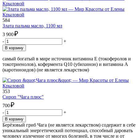
584
Злата пальма масло, 1100 мл
₽
3 900
-
+
В корзину
самый богатый в мире источник витамина Е (токоферолов и
токотриенолов), кофермента Q10 (убихинон) и витамина А
(каротиноидов) (не является лекарством)
353
Сироп "Чага плюс"
₽
700
-
+
В корзину
Берёзовый гриб Чага (не является лекарством) содержит в себе
уникальный энергетический потенциал, способный даровать
человеку излечение от многих болезней, в том числе и от