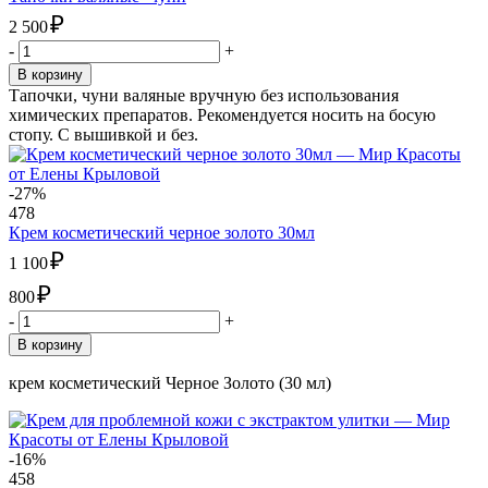
₽
2 500
-
+
В корзину
Тапочки, чуни валяные вручную без использования
химических препаратов. Рекомендуется носить на босую
стопу. С вышивкой и без.
-27%
478
Крем косметический черное золото 30мл
₽
1 100
₽
800
-
+
В корзину
крем косметический Черное Золото (30 мл)
-16%
458