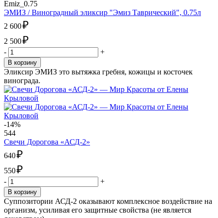
Emiz_0.75
ЭМИЗ / Виноградный эликсир "Эмиз Таврический", 0.75л
₽
2 600
₽
2 500
-
+
В корзину
​Эликсир ЭМИЗ это вытяжка гребня, кожицы и косточек
винограда.
-14%
544
Свечи Дорогова «АСД-2»
₽
640
₽
550
-
+
В корзину
Суппозитории АСД-2 оказывают комплексное воздействие на
организм, усиливая его защитные свойства (не является