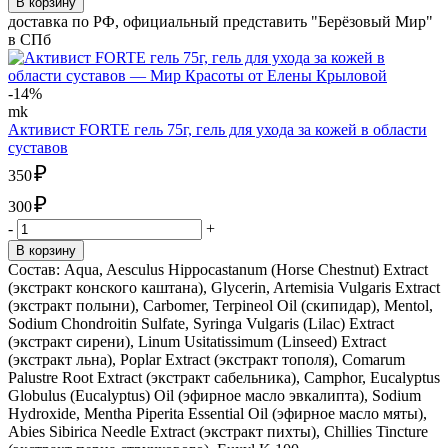
В корзину
доставка по РФ, официальный представить "Берёзовый Мир"
в СПб
-14%
mk
Активист FORTE гель 75г, гель для ухода за кожей в области
суставов
₽
350
₽
300
-
+
В корзину
Состав: Aqua, Aesculus Hippocastanum (Horse Chestnut) Extract
(экстракт конского каштана), Glycerin, Artemisia Vulgaris Extract
(экстракт полыни), Carbomer, Terpineol Oil (скипидар), Mentol,
Sodium Chondroitin Sulfate, Syringa Vulgaris (Lilac) Extract
(экстракт сирени), Linum Usitatissimum (Linseed) Extract
(экстракт льна), Poplar Extract (экстракт тополя), Comarum
Palustre Root Extract (экстракт сабельника), Camphor, Eucalyptus
Globulus (Eucalyptus) Oil (эфирное масло эвкалипта), Sodium
Hydroxide, Mentha Piperita Essential Oil (эфирное масло мяты),
Abies Sibirica Needle Extract (экстракт пихты), Chillies Tincture