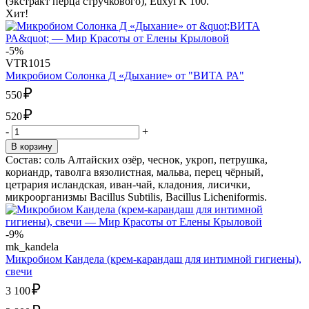
(экстракт перца стручкового), Euxyl K 100.
Хит!
-5%
VTR1015
Микробиом Солонка Д «Дыхание» от "ВИТА РА"
₽
550
₽
520
-
+
В корзину
Состав: соль Алтайских озёр, чеснок, укроп, петрушка,
кориандр, таволга вязолистная, мальва, перец чёрный,
цетрария исландская, иван-чай, кладония, лисички,
микроорганизмы Bacillus Subtilis, Bacillus Licheniformis.
-9%
mk_kandela
Микробиом Кандела (крем-карандаш для интимной гигиены),
свечи
₽
3 100