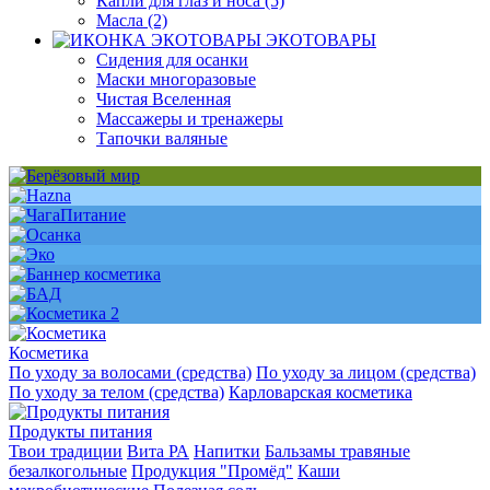
Капли для глаз и носа (5)
Масла (2)
ЭКОТОВАРЫ
Сидения для осанки
Маски многоразовые
Чистая Вселенная
Массажеры и тренажеры
Тапочки валяные
Косметика
По уходу за волосами (средства)
По уходу за лицом (средства)
По уходу за телом (средства)
Карловарская косметика
Продукты питания
Твои традиции
Вита РА
Напитки
Бальзамы травяные
безалкогольные
Продукция "Промёд"
Каши