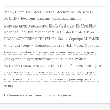
Atomy HemoHIM
GreenJuiceLab
GreenWorld
JUSTNATIVE
АОДЗИРУ
Белорин интимный карандаш аналог
Белорин крем-гель аналог
ВИТА РА
Ветом
КОЛЛАГЕНЫ
Криоеда
Лавилин
Микробиом
ОГНЁВКА ПЖВМ ЖИВА
ПОДСЛАСТИТЕЛИ
СПИРУЛИНА
Свечи
Серебро ВИТАВЕК
Спрей антисептик
Хондропротектор
ЧАЙ Матча
Эраконд
бальзам лечебный
браслет
витамины
гель
дезодорант
для суставов
душ
душистая вода
живица
зубной
иммунитет повысить
капли
каша макробиотическая
крем
мазь
маска
масло
мыло
напиток
от насморка
от рака
от шрамов
прибор
сок
соль
тапочки
тренажёр
экстракт
эликсир
Найдено в категориях:
Твои традиции