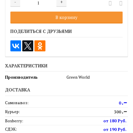
-
+
Добавляется...
Добавлен
В корзину
ПОДЕЛИТЬСЯ С ДРУЗЬЯМИ
ХАРАКТЕРИСТИКИ
Green World
Производитель
ДОСТАВКА
Самовывоз:
0
Р
Курьер:
300
Р
Boxberry:
от 180 Руб.
СДЭК:
от 190 Руб.