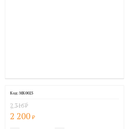
МК0023
2 316
₽
2 200
₽