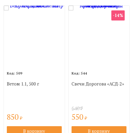
-14%
509
544
Ветом 1.1, 500 г
Свечи Дорогова «АСД-2»
640
₽
850
550
₽
₽
В корзину
В корзину