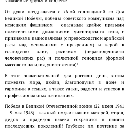
Уважаемые друзья и коллеги!
От души поздравляем с 76-ой годовщиной со Дня
Великой Победы, победы советского коммунизма над
немецким фашизмом - опасными крайне правыми
политическими движениями диктаторского типа, с
признаками национализма (с превосходством арийской
расы над остальными с презрением) и верой в
господство элит, расизмом (неравноценности
человеческих рас) и политикой геноцида (формой
массового насилия, уничтожения)!
В этот знаменательный для россиян день, хотим
пожелать мира, любви, благополучия в доме и
гармонии в семьях, а также удачи, радости и успехов в
профессиональных начинаниях.
Победа в Великой Отечественной войне (22 июня 1941
— 9 мая 1945) - важный подвиг наших матерей, отцов,
дедов и прадедов навеки сохранится в памяти
последующих поколений! Глубокое им почтение за