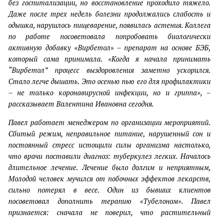
без госпитализации, но восстановление проходило тяжело.
Даже после трех недель болезни продолжались слабость и
одышка, нарушлось пищеварение, появилась астения. Коллега
по работе посоветовала попробовать биологически
активную добавку
«
Вирбетол
»
– препарат на основе БЭБ,
который сама принимала. «Когда я начала принимать
“Вирбетол” процесс выздоровления заметно ускорился.
Стало легче дышать. Это осенью пью его для профилактики
– не только коронавирусной инфекции, но и гриппа», –
рассказывает Валентина Ивановна сегодня.
Павел работает менеджером по организации мероприятий.
Сбитый режим, неправильное питание, нарушенный сон и
постоянный стресс истощили силы организма настолько,
что врачи поставили диагноз: туберкулез легких. Началось
длительное лечение. Лечение было долгим и неприятным,
Молодой человек мучился от побочных эффектов лекарств,
сильно потерял в весе. Один из бывших клиентов
посоветовал дополнить терапию «Тубелоном». Павел
признается: сначала не поверил, что растительный